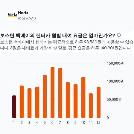
인
을
지
보
를
Hertz
여
표
평점 6.5/10
줍
시
니
하
다.
는
보스턴 백베이​의 렌터카 월별 대여 요금은 얼마인가요?
차
1
보스턴 백베이에서 렌터카는 평균적으로 하루 98,560원에 이용할 수 있습
트
개
니다. 6월​은 대여료가 가장 비싼 달로, 평균 요금은 하루 140,901원입니다.
에
의
는
X
가
축​
150,000원
장
이
Bar
Chart
저
있
graphic.
chart
렴
with
습
100,000원
한
12
니
렌
bars.
다.
터
차
50,000원
카
다
트
업
음
에
체
차
는
4
트
0
렌
1
2
3
4
5
6
7
8
9
10
11
12
곳
는
End
터
of
을
월
카
interactive