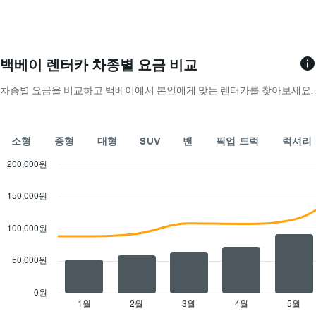
장
1
많
저
개
은
렴
의
렌
한
X
터
렌
축
카
백베이 렌터카 차종별 요금 비교
터
이
업
카
있
체
차종별 요금을 비교하고 백베이에서 본인에게 맞는 렌터카를 찾아보세요.
요
습
4
금
니
곳
을
다.
을
표
차
소형
중형
대형
SUV
밴
픽업 트럭
럭셔리
표
시
트
시
200,000원
하
에
합
Combination
는
는
Chart
니
graphic.
chart
1​
특
150,000원
다.
with
개
정
차
2
의
요
트
data
100,000원
Y
일
series.
에
축​
의
는
50,000원
이
렌
The
렌
있
터
chart
터
습
카
has
카
0원
니
평
1
업
1월
2월
3월
4월
5월
End
다.
of
균