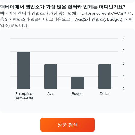
표
별
chart
의
시
렌
백베이에서 영업소가 가장 많은 렌터카 업체는 어디인가요?
평
하
터
백베이에 렌터카 영업소가 가장 많은 업체는 Enterprise Rent-A-Car​이며,
균
는
카
총 3개 ​영업소​가 있습니다. 그다음으로는 Avis(2개 ​영업소), Budget(1개 ​영
요
1
평
금
업소) 순입니다.
개
균
을
의
요
표
4
X
금
시
Bar
Chart
축
을
하
graphic.
chart
3
이
표
는
with
있
시
4
1
습
합
2
bars.
개
니
니
의
다.
다.
다
1
Y
차
차
음
축
트
트
차
이
0
에
에
트
Enterprise
Avis
Budget
Dollar
있
는
는
Rent-A-Car
는
End
습
of
해
월
영
니
interactive
당
을
업
chart
다.
업
표
소
체
시
가
상품 검색
의
하
가
가
는
장