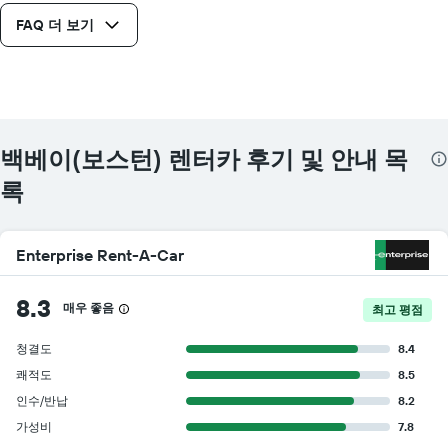
니
FAQ 더 보기
다.
백베이(보스턴) 렌터카 후기 및 안내 목
록
Enterprise Rent-A-Car
8.3
매우 좋음
최고 평점
청결도
8.4
쾌적도
8.5
인수/반납
8.2
가성비
7.8