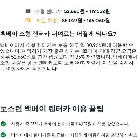
X
체
interactive
요
axis
를
chart
소형 렌터카
52,660원 - 119,552원
금
displaying
표
을
categories.
시
모든 차종
88,027원 - 146,060원
표
Range:
하
시
14
는
백베이 소형 렌터카 대여료는 어떻게 되나요?
하
categories.
1
는
The
개
백베이에서 소형 렌터카는 보통 하루 약 80,966원에 이용할 수
1
chart
의
있습니다. 예약하기 가장 좋은 시기는 1월이며, 이때 평균 요금은
개
has
X
하루 52,660원로 연간 평균보다 약 35% 저렴합니다. 백베이​에서
의
1
축
​소형 ​차량은 평균 렌터카보다 보통 30% 저렴해, 예산을 중시하
Y
Y
이
는 여행자에게 적합합니다.
축
axis
있
이
displaying
습
있
values.
니
습
Range:
다.
니
0
차
다.
to
트
200000.
에
보스턴 백베이 렌터카 이용 꿀팁
는
해
당
사용자 중 25%가 백베이 렌터카를 114,127원 이하로 찾았습니다.
업
체
백베이에서 렌터카를 평균보다 저렴하게 이용하려면 출발하기 최소