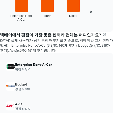
다
금
음
이
차
0
어
트
Enterprise Rent-
Hertz
Dollar
떻
A-Car
는
End
게
of
지
interactive
변
난
chart
하
72
백베이에서 평점이 가장 좋은 렌터카 업체는 어디인가요?
는
시
KAYAK 실제 사용자가 남긴 평점과 후기를 기준으로, 백베이 최고의 렌터카
지
간
업체는 Enterprise Rent-A-Car(8.3/10, 140​개 후기), Budget(6.7/10, 318​개 ​
보
동
후기), Avis(6.5/10, 161​개 ​후기)입니다.
여
안
줍
가
니
장
Enterprise Rent-A-Car
다.
저
평점 8.3/10
차
렴
트
한
에
렌
는
Budget
터
예
평점 6.7/10
카
약
업
며
체
칠
Avis
4
전
평점 6.5/10
곳