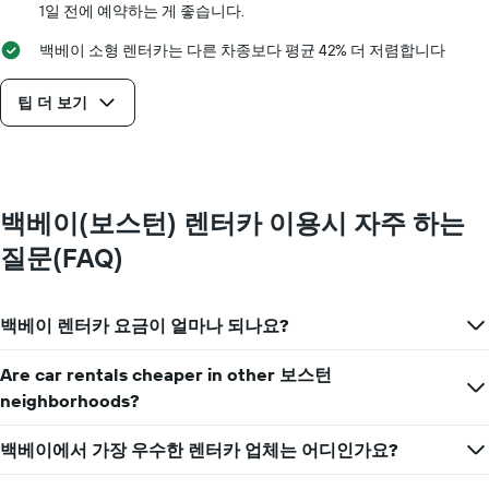
의
1일 전에 예약하는 게 좋습니다.
가
백베이 소형 렌터카는 다른 차종보다 평균 42% 더 저렴합니다
장
저
렴
팁 더 보기
한
렌
터
카
요
백베이(보스턴) 렌터카 이용시 자주 하는
금
을
질문(FAQ)
표
시
하
는
백베이 렌터카 요금이 얼마나 되나요?
1​
개
Are car rentals cheaper in other 보스턴
의
neighborhoods?
Y
축​
이
백베이에서 가장 우수한 렌터카 업체는 어디인가요?
있
습