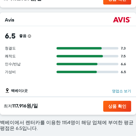
Avis
6.5
좋음
청결도
7.3
쾌적도
7.5
인수/반납
6.6
가성비
6.5
백베이2곳
영업소 보기
117,916원/일
​최저
상품 확인
백베이에서 렌터카를 이용한 1154명이 해당 업체에 부여한 평균
평점은 6.5입니다.