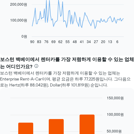
91
200,000원
data
points.
100,000원
다
음
차
0원
트
90
83
76
69
62
55
48
41
34
27
20
13
6
End
of
는
interactive
예
chart
약
보스턴 백베이에서 렌터카를 가장 저렴하게 이용할 수 있는 업체
일
는 어디인가요?
자
보스턴 백베이에서 렌터카를 가장 저렴하게 이용할 수 있는 업체는
에
Enterprise Rent-A-Car이며, 평균 요금은 하루 77,225원입니다. 그다음으
가
로는 Hertz(하루 88,042원), Dollar(하루 101,819원) 순입니다.
까
워
질
150,000원
수
Bar
Chart
록
graphic.
chart
with
100,000원
렌
3
터
bars.
카
50,000원
요