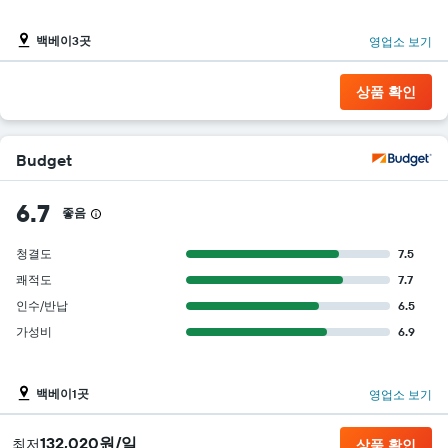
백베이3곳
영업소 보기
상품 확인
Budget
6.7
좋음
청결도
7.5
쾌적도
7.7
인수/반납
6.5
가성비
6.9
백베이1곳
영업소 보기
132,020원/일
​최저
상품 확인