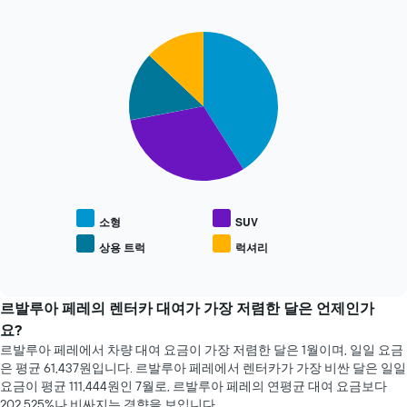
니
가
다.
장
차
Pie
Chart
저
트
graphic.
chart
렴
에
with
한
4
는
렌
slices.
예
터
약
카
다
며
업
음
칠
체
차
전
4
트
인
곳
는
지
을
인
소형
SUV
를
보
기
표
상용 트럭
럭셔리
여
End
있
시
of
줍
는
하
interactive
니
차
chart
는
다.
량
르발루아 페레의 렌터카 대여가 가장 저렴한 달은 언제인가
1
차
종
개
요?
트
류
의
르발루아 페레에서 차량 대여 요금이 가장 저렴한 달은 1월​​이며, 일일 요금
에
의
X
은 평균 61,437원​입니다. 르발루아 페레에서 렌터카가 가장 비싼 달은 일일
는
평
축​
요금이 평균 111,444원​인 7월로, 르발루아 페레의 연평균 대여 요금보다
가
균
이
202,525%나 비싸지는 경향을 보입니다.