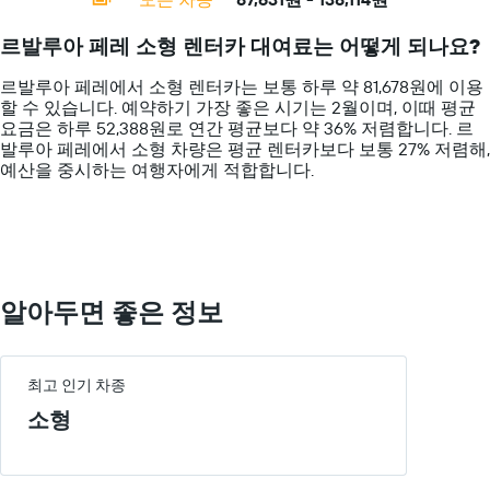
Range:
다.
하
14
차
는
르발루아 페레 소형 렌터카 대여료는 어떻게 되나요?
categories.
트
1​
The
에
개
르발루아 페레에서 소형 렌터카는 보통 하루 약 81,678원에 이용
chart
는
의
할 수 있습니다. 예약하기 가장 좋은 시기는 2월이며, 이때 평균
has
특
Y
요금은 하루 52,388원로 연간 평균보다 약 36% 저렴합니다. 르
1
정
축​
발루아 페레​에서 ​소형 ​차량은 평균 렌터카보다 보통 27% 저렴해,
Y
요
이
예산을 중시하는 여행자에게 적합합니다.
axis
일
있
displaying
의
습
values.
렌
니
Range:
터
다.
0
카
to
평
200000.
균
알아두면 좋은 정보
요
금
을
표
최고 인기 차종
시
소형
하
는
1
개