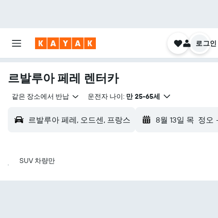
로그인
르발루아 페레 렌터카
같은 장소에서 반납
운전자 나이:
만 25-65세
르발루아 페레, 오드센, 프랑스
8월 13일 목
정오
SUV 차량만