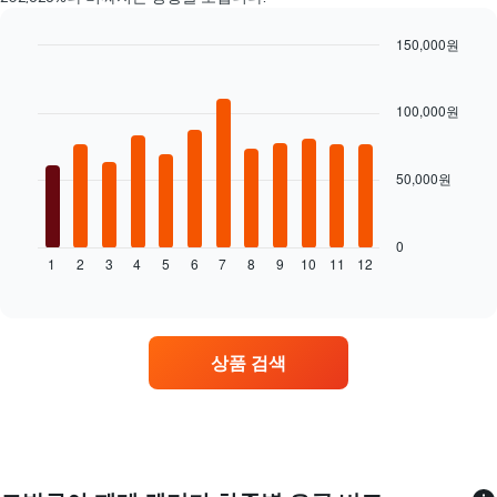
장
요
있
저
금
습
렴
150,000원
을
니
한
표
Bar
Chart
다.
렌
graphic.
chart
시
차
with
터
합
100,000원
트
12
카
니
에
bars.
업
다.
는
체
렌
50,000원
다
4
터
음
곳
카
차
을
의
트
0
표
평
1
2
3
4
5
6
7
8
9
10
11
12
는
End
시
of
균
월
interactive
하
요
별
chart
는
금
렌
1
을
터
개
상품 검색
표
카
의
시
평
X
하
균
축
는
요
이
1
금
있
개
을
습
의