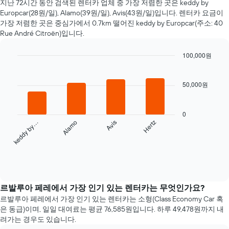
지난 72시간 동안 검색된 렌터카 업체 중 가장 저렴한 곳은 keddy by
에
Europcar(28원/일), Alamo(39원/일), Avis(43원/일)입니다. 렌터카 요금​이
가
가장 저렴한 곳은 중심가에서 0.7km 떨어진 keddy by Europcar(주소: 40
까
Rue André Citroën)입니다.
워
질
수
100,000원
록
Bar
Chart
렌
graphic.
chart
with
터
50,000원
4
카
bars.
요
금
0
다
이
keddy by…
Alamo
Avis
Hertz
음
어
차
떻
트
게
는
End
변
of
지
하
interactive
난
chart
는
72
르발루아 페레에서 가장 인기 있는 렌터카는 무엇인가요?
지
시
르발루아 페레​에서 가장 인기 있는 렌터카는 소형(Class Economy Car 혹
보
간
은 동급)이며, 일일 대여료는 ​평균 76,585원​입니다. 하루 49,478원​까지 내
여
동
줍
려가는 경우도 있습니다.
안