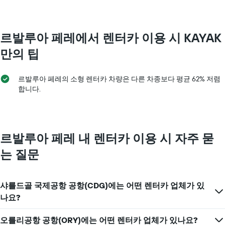
의
Y
축
르발루아 페레​에서 렌터카 이용 시 KAYAK
이
있
만의 팁
습
니
다.
르발루아 페레의 소형 렌터카 차량은 다른 차종보다 평균 62% 저렴
합니다.
르발루아 페레 내 렌터카 이용 시 자주 묻
는 질문
샤를드골 국제공항 공항(CDG)에는 어떤 렌터카 업체가 있
나요?
오를리공항 공항(ORY)에는 어떤 렌터카 업체가 있나요?