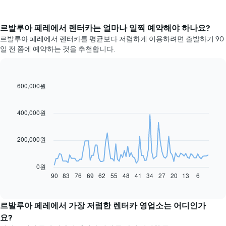
르발루아 페레​에서 렌터카는 얼마나 일찍 예약해야 하나요?
르발루아 페레에서 렌터카를 평균보다 저렴하게 이용하려면 출발하기 90
일 전 쯤에 예약하는 것을 추천합니다.
600,000원
Line
Chart
graphic.
chart
with
91
400,000원
data
points.
200,000원
다
음
차
0원
트
90
83
76
69
62
55
48
41
34
27
20
13
6
End
of
는
interactive
예
chart
약
르발루아 페레에서 가장 저렴한 렌터카 영업소는 어디인가
일
요?
자