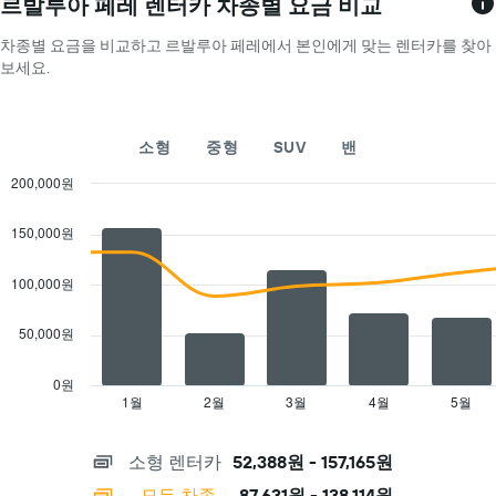
표
르발루아 페레 렌터카 차종별 요금 비교
니
Y
시
다.
축
합
차종별 요금을 비교하고 르발루아 페레에서 본인에게 맞는 렌터카를 찾아
차
이
니
보세요.
트
있
다.
에
습
차
는
니
트
해
다.
소형
중형
SUV
밴
에
당
는
업
200,000원
월
체
Combination
Chart
을
의
graphic.
chart
표
150,000원
가
with
시
2
장
하
data
저
100,000원
는
series.
렴
1
한
50,000원
The
개
렌
chart
의
터
has
X
0원
카
1
축
1월
2월
3월
4월
5월
End
요
of
X
이
금
interactive
axis
있
chart
을
소형 렌터카
52,388원 - 157,165원
displaying
습
표
categories.
니
시
모든 차종
87,631원 - 138,114원